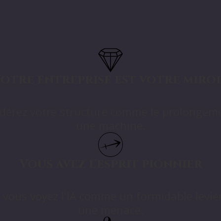
otre entreprise est votre miro
sidérez votre structure comme le prolonge
une machine.
Vous avez l'esprit pionnier
et vous voyez l'IA comme un formidable levi
une menace.