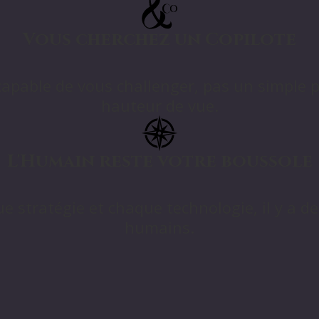
Vous cherchez un Copilote
apable de vous challenger, pas un simple p
hauteur de vue.
L'Humain reste votre boussole
 stratégie et chaque technologie, il y a des 
humains.