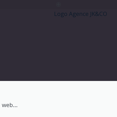
 web...